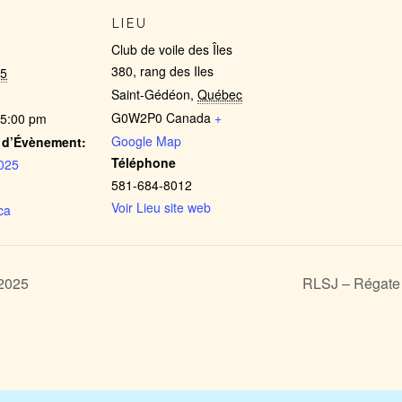
S
LIEU
Club de voile des Îles
380, rang des Iles
25
Saint-Gédéon
,
Québec
G0W2P0
Canada
+
 5:00 pm
Google Map
 d’Évènement:
Téléphone
025
581-684-8012
Voir Lieu site web
.ca
 2025
RLSJ – Régate 