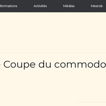
nformations
Activités
Médias
Mesrob
e Coupe du commodore