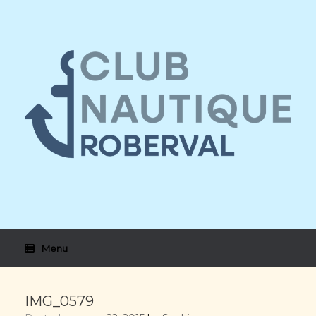
Skip
to
content
Menu
IMG_0579