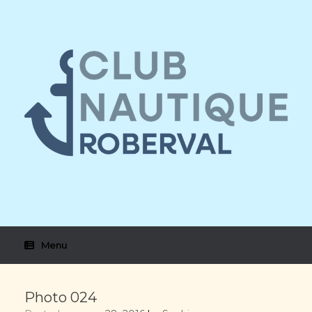
Skip
to
content
Menu
Photo 024