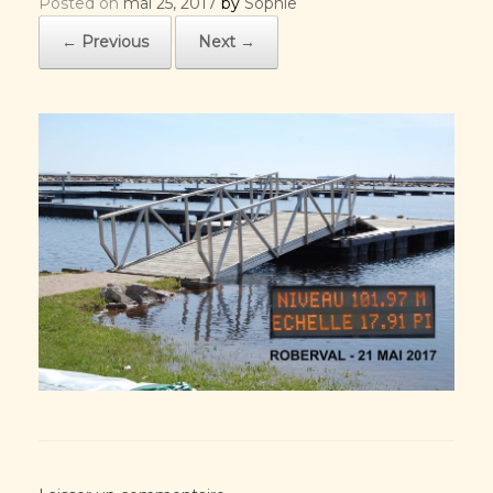
Posted on
mai 25, 2017
by
Sophie
← Previous
Next →