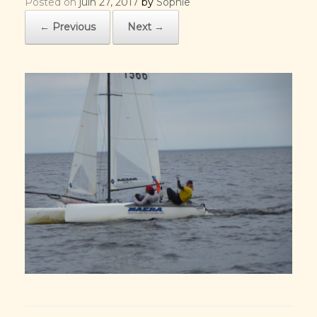
Posted on
juin 27, 2017
by
Sophie
← Previous
Next →