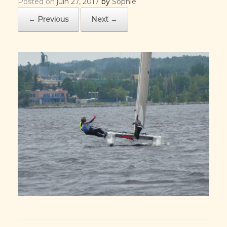
Posted on
juin 27, 2017
by
Sophie
← Previous
Next →